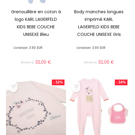
Grenouillère en coton à
Body manches longues
logo KARL LAGERFELD
imprimé KARL
KIDS BEBE COUCHE
LAGERFELD KIDS BEBE
UNISEXE Bleu
COUCHE UNISEXE Gris
Livraison
3.90 EUR
Livraison
3.90 EUR
32,00
€
32,00
€
49,00
€
49,00
€
- 32%
- 34%