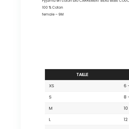
Pyjama en coton bio CARREMENT BEAU BEBE COUCH
100 % Coton
female – 9M
TAILLE
XS
6 
S
8 
M
10
L
12