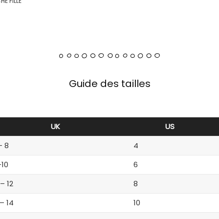
E FILLE
Guide des tailles
UK
US
– 8
4
-10
6
 – 12
8
 – 14
10