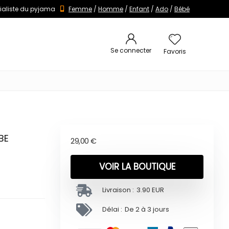
ialiste du pyjama
Femme
/
Homme
/
Enfant
/
Ado
/
Bébé
Se connecter
Favoris
BE
29,00
€
VOIR LA BOUTIQUE
Livraison :
3.90 EUR
Délai :
De 2 à 3 jours