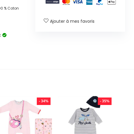
00 % Coton
Ajouter à mes favoris
k
- 34%
- 35%