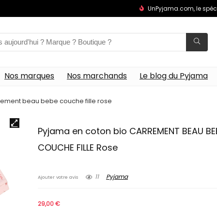
UnPyjama.com, le spéc
Nos marques
Nos marchands
Le blog du Pyjama
rement beau bebe couche fille rose
Pyjama en coton bio CARREMENT BEAU BE
COUCHE FILLE Rose
11
Pyjama
Ajouter votre avis
29,00
€