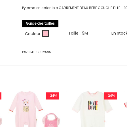
Pyjama en coton bio CARREMENT BEAU BEBE COUCHE FILLE – 1
Guide des tailles
Taille :
9M
En stoc
Couleur
EAN:
3143169552595
- 34%
- 34%