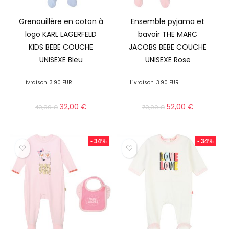
Grenouillère en coton à
Ensemble pyjama et
logo KARL LAGERFELD
bavoir THE MARC
KIDS BEBE COUCHE
JACOBS BEBE COUCHE
UNISEXE Bleu
UNISEXE Rose
Livraison
3.90 EUR
Livraison
3.90 EUR
32,00
€
52,00
€
49,00
€
79,00
€
- 34%
- 34%