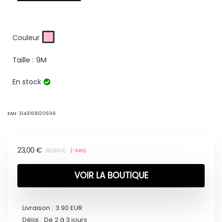
Couleur
Taille :
9M
En stock
EAN:
3143168120696
23,00
€
35,00
€
(-34%)
VOIR LA BOUTIQUE
Livraison :
3.90 EUR
Délai :
De 2 à 3 jours