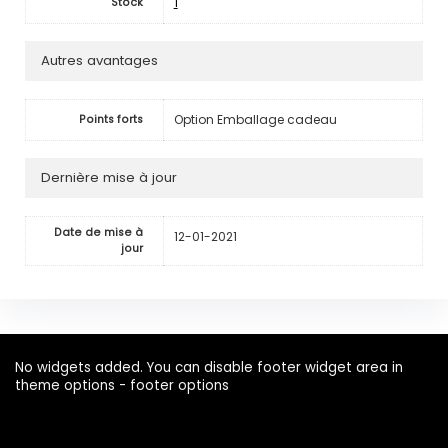
1
Stock
Autres avantages
Option Emballage cadeau
Points forts
Dernière mise à jour
Date de mise à
12-01-2021
jour
No widgets added. You can disable footer widget area in
theme options - footer options