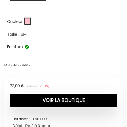
Couleur
Taille :
6M
En stock
EAN:
3143168122812
23,00
€
35,00
€
(-34%)
VOIR LA BOUTIQUE
Livraison :
3.90 EUR
Délai :
De 2 à 3 jours