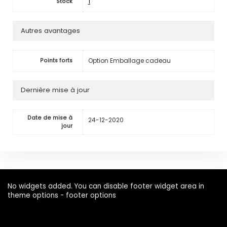
1
Stock
Autres avantages
Option Emballage cadeau
Points forts
Dernière mise à jour
Date de mise à
24-12-2020
jour
No widgets added. You can disable footer widget area in
theme options - footer options