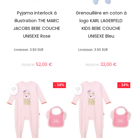
Pyjama interlock à
Grenouillère en coton à
illustration THE MARC
logo KARL LAGERFELD
JACOBS BEBE COUCHE
KIDS BEBE COUCHE
UNISEXE Rose
UNISEXE Bleu
Livraison
3.90 EUR
Livraison
3.90 EUR
52,00
€
32,00
€
79,00
€
49,00
€
- 34%
- 34%