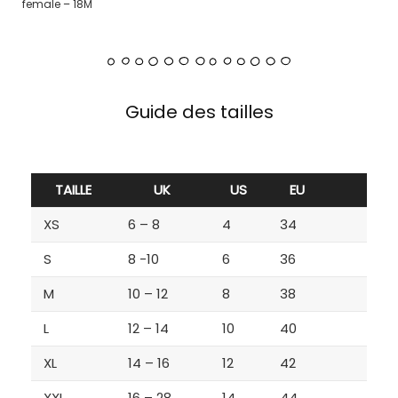
female – 18M
Guide des tailles
TAILLE
UK
US
EU
XS
6 – 8
4
34
S
8 -10
6
36
M
10 – 12
8
38
L
12 – 14
10
40
XL
14 – 16
12
42
XXL
16 – 28
14
44