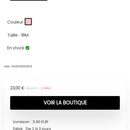
Couleur
Taille :
18M
En stock
EAN:
3143168122829
23,00
€
35,00
€
(-34%)
VOIR LA BOUTIQUE
Livraison :
3.90 EUR
Délai :
De 2 à 3 jours