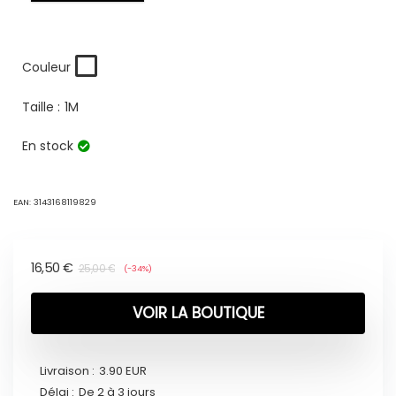
Couleur
Taille :
1M
En stock
EAN:
3143168119829
16,50
€
25,00
€
(-34%)
VOIR LA BOUTIQUE
Livraison :
3.90 EUR
Délai :
De 2 à 3 jours