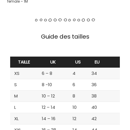
female – 1M
Guide des tailles
TAILLE
UK
US
EU
XS
6 – 8
4
34
S
8 -10
6
36
M
10 – 12
8
38
L
12 – 14
10
40
XL
14 – 16
12
42
XXL
16 – 28
14
44