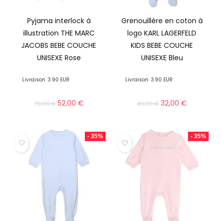
Pyjama interlock à
Grenouillère en coton à
illustration THE MARC
logo KARL LAGERFELD
JACOBS BEBE COUCHE
KIDS BEBE COUCHE
UNISEXE Rose
UNISEXE Bleu
Livraison
3.90 EUR
Livraison
3.90 EUR
52,00
€
32,00
€
79,00
€
49,00
€
- 35%
- 35%