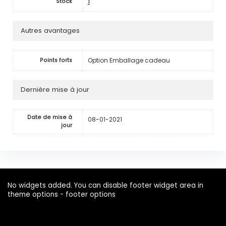
1
Stock
Autres avantages
Option Emballage cadeau
Points forts
Dernière mise à jour
Date de mise à
08-01-2021
jour
No widgets added. You can disable footer widget area in
theme options - footer options