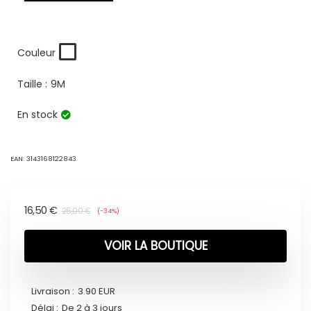
Couleur
Taille :
9M
En stock
EAN:
3143168122843
16,50
€
25,00
€
(-34%)
VOIR LA BOUTIQUE
Livraison :
3.90 EUR
Délai :
De 2 à 3 jours