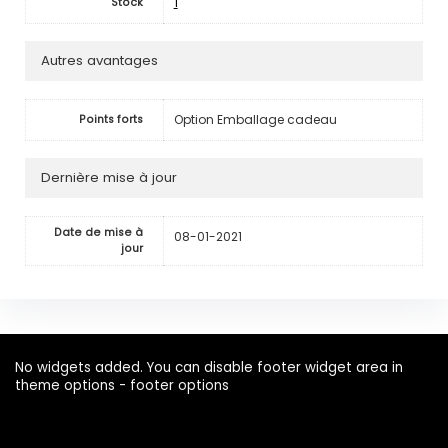
1
Stock
Autres avantages
Option Emballage cadeau
Points forts
Dernière mise à jour
Date de mise à
08-01-2021
jour
No widgets added. You can disable footer widget area in
theme options - footer options