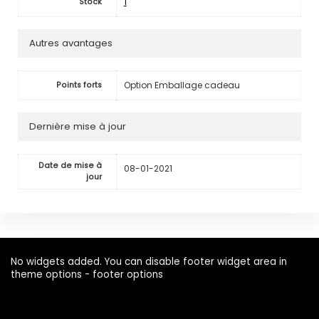
1
Stock
Autres avantages
Option Emballage cadeau
Points forts
Dernière mise à jour
Date de mise à
08-01-2021
jour
No widgets added. You can disable footer widget area in
theme options - footer options