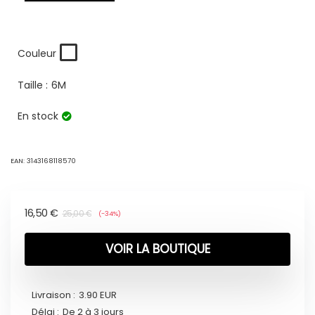
Couleur
Taille :
6M
En stock
EAN:
3143168118570
16,50
€
25,00
€
(-34%)
VOIR LA BOUTIQUE
Livraison :
3.90 EUR
Délai :
De 2 à 3 jours