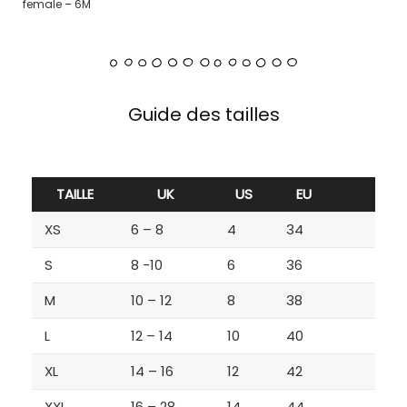
female – 6M
Guide des tailles
TAILLE
UK
US
EU
XS
6 – 8
4
34
S
8 -10
6
36
M
10 – 12
8
38
L
12 – 14
10
40
XL
14 – 16
12
42
XXL
16 – 28
14
44