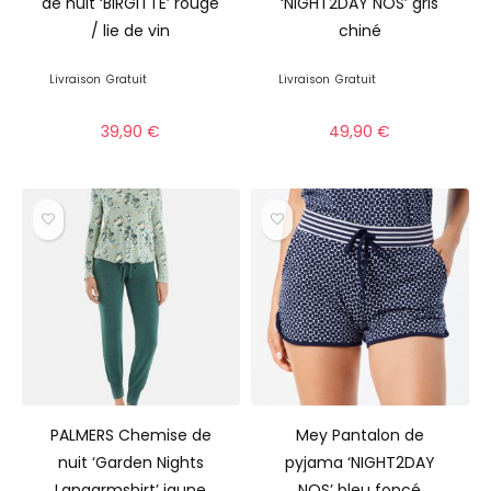
de nuit ‘BIRGITTE’ rouge
‘NIGHT2DAY NOS’ gris
/ lie de vin
chiné
Livraison
Gratuit
Livraison
Gratuit
39,90
€
49,90
€
PALMERS Chemise de
Mey Pantalon de
nuit ‘Garden Nights
pyjama ‘NIGHT2DAY
Langarmshirt’ jaune
NOS’ bleu foncé