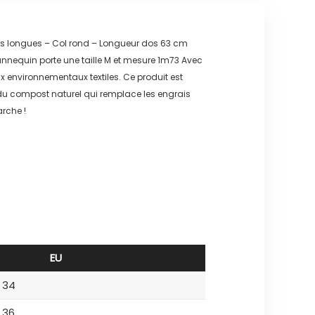
ches longues – Col rond – Longueur dos 63 cm
annequin porte une taille M et mesure 1m73 Avec
 environnementaux textiles. Ce produit est
 du compost naturel qui remplace les engrais
rche !
EU
34
36