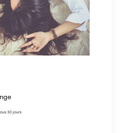
ange
 sous
30 jours