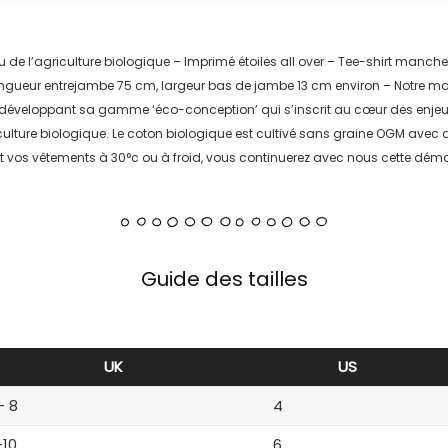
su de l’agriculture biologique – Imprimé étoiles all over – Tee-shirt man
 Longueur entrejambe 75 cm, largeur bas de jambe 13 cm environ – Notre m
en développant sa gamme ‘éco-conception’ qui s’inscrit au cœur des enjeux
culture biologique. Le coton biologique est cultivé sans graine OGM avec
nt vos vêtements à 30°c ou à froid, vous continuerez avec nous cette déma
Guide des tailles
UK
US
– 8
4
-10
6