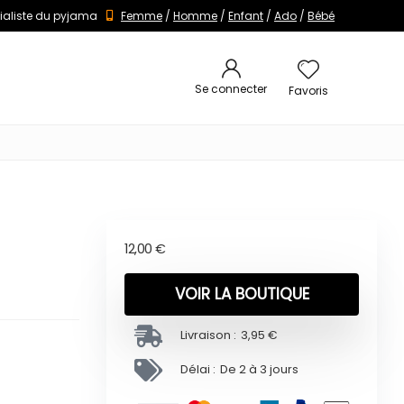
ialiste du pyjama
Femme
/
Homme
/
Enfant
/
Ado
/
Bébé
Se connecter
Favoris
12,00
€
VOIR LA BOUTIQUE
Livraison :
3,95 €
Délai :
De 2 à 3 jours