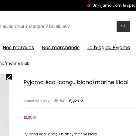
UnPyjama.com, le spéc
Nos marques
Nos marchands
Le blog du Pyjama
c/marine kiabi
Pyjama éco-conçu blanc/marine Kiabi
118
Pyjama
Ajouter votre avis
12,00
€
Pyjama éco-conçu blanc/marine Kiabi