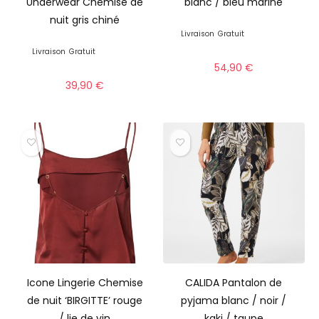
Underwear Chemise de
blanc / bleu marine
nuit gris chiné
Livraison
Gratuit
Livraison
Gratuit
54,90
€
39,90
€
Icone Lingerie Chemise
CALIDA Pantalon de
de nuit ‘BIRGITTE’ rouge
pyjama blanc / noir /
/ lie de vin
kaki / taupe