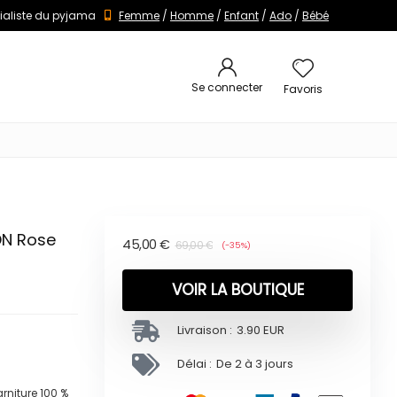
ialiste du pyjama
Femme
/
Homme
/
Enfant
/
Ado
/
Bébé
Se connecter
Favoris
N Rose
45,00
€
69,00
€
(-35%)
VOIR LA BOUTIQUE
Livraison :
3.90 EUR
Délai :
De 2 à 3 jours
niture 100 %