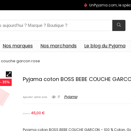
UnPyjama.com, le spéc
Nos marques
Nos marchands
Le blog du Pyjama
 couche garcon rose
Pyjama coton BOSS BEBE COUCHE GARCO
- 35%
9
Pyjama
Ajouter votre avis
45,00
€
69,00
€
Pyjama coton BOSS BEBE COUCHE GARCON – 100 % Coton, Gar