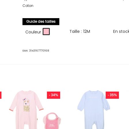
Coton
Guide des tailles
Taille :
12M
En stoc
Couleur
EAN:
3143167770168
- 34%
- 35%