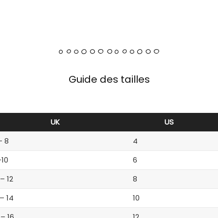
Guide des tailles
UK
US
– 8
4
-10
6
 – 12
8
 – 14
10
 – 16
12