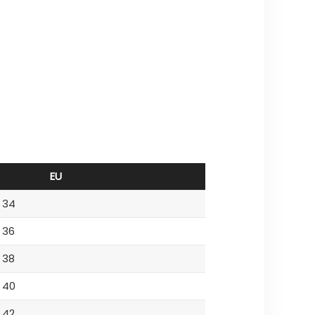
EU
34
36
38
40
42