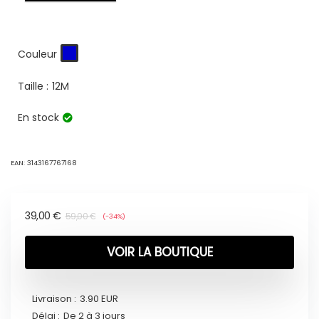
Couleur
Taille :
12M
En stock
EAN:
3143167767168
39,00
€
59,00
€
(-34%)
VOIR LA BOUTIQUE
Livraison :
3.90 EUR
Délai :
De 2 à 3 jours