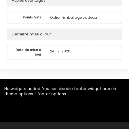
Autres avantages
Option Emballage cadeau
Points forts
Dernière mise à jour
Date de mise à
24-12-2020
jour
No widgets added. You can disable footer widget area in
theme options - footer options