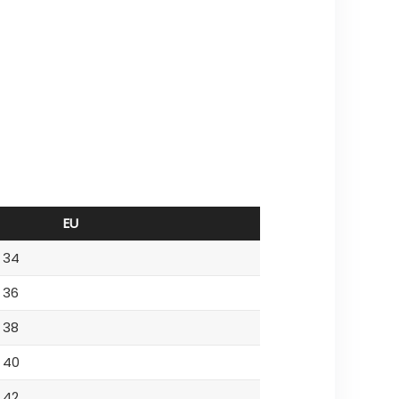
EU
34
36
38
40
42