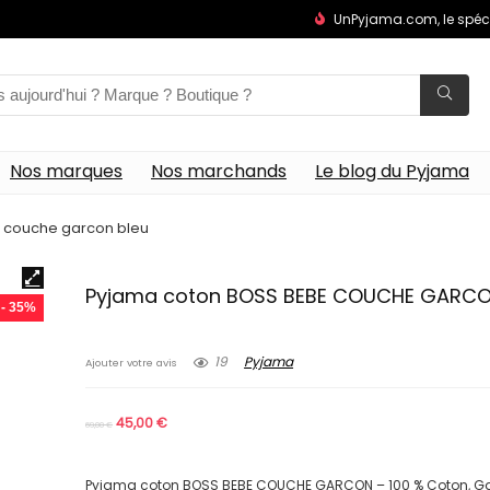
UnPyjama.com, le spéc
Nos marques
Nos marchands
Le blog du Pyjama
 couche garcon bleu
Pyjama coton BOSS BEBE COUCHE GARCO
- 35%
19
Pyjama
Ajouter votre avis
45,00
€
69,00
€
Pyjama coton BOSS BEBE COUCHE GARCON – 100 % Coton, Gar