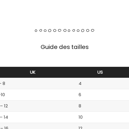
Guide des tailles
UK
US
– 8
4
-10
6
 – 12
8
 – 14
10
 – 16
12