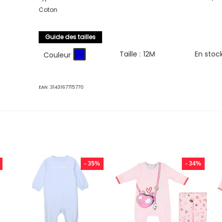
Coton
Guide des tailles
Taille :
12M
En stoc
Couleur
EAN:
3143167715770
- 35%
- 34%