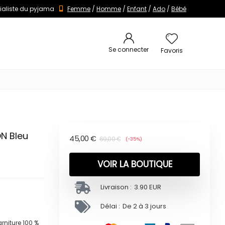
ialiste du pyjama
Femme
/
Homme
/
Enfant
/
Ado
/
Bébé
Se connecter
Favoris
N Bleu
45,00
€
69,00
€
(-35%)
VOIR LA BOUTIQUE
Livraison :
3.90 EUR
Délai :
De 2 à 3 jours
niture 100 %