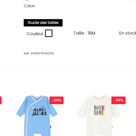
Coton
Guide des tailles
Taille :
18M
En stoc
Couleur
EAN:
3143167666256
- 34%
- 34%