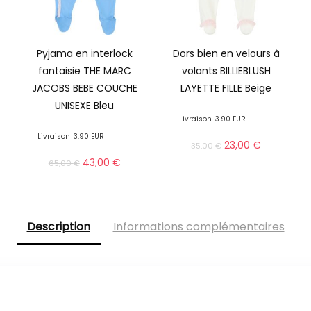
Pyjama en interlock
Dors bien en velours à
fantaisie THE MARC
volants BILLIEBLUSH
JACOBS BEBE COUCHE
LAYETTE FILLE Beige
UNISEXE Bleu
Livraison
3.90 EUR
Livraison
3.90 EUR
23,00
€
35,00
€
43,00
€
65,00
€
Description
Informations complémentaires