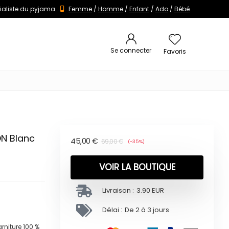
ialiste du pyjama
Femme
/
Homme
/
Enfant
/
Ado
/
Bébé
Se connecter
Favoris
N Blanc
45,00
€
69,00
€
(-35%)
VOIR LA BOUTIQUE
Livraison :
3.90 EUR
Délai :
De 2 à 3 jours
niture 100 %