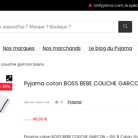
UnPyjama.com, le spéc
Nos marques
Nos marchands
Le blog du Pyjama
 couche garcon blanc
Pyjama coton BOSS BEBE COUCHE GARCO
- 35%
6
Pyjama
Ajouter votre avis
45,00
€
69,00
€
Pyjama coton BOSS BEBE COUCHE GARCON – 100 % Coton, Gar