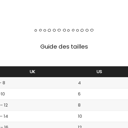
Guide des tailles
UK
US
– 8
4
-10
6
 – 12
8
 – 14
10
 – 16
12