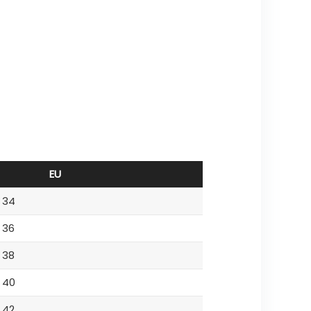
EU
34
36
38
40
42