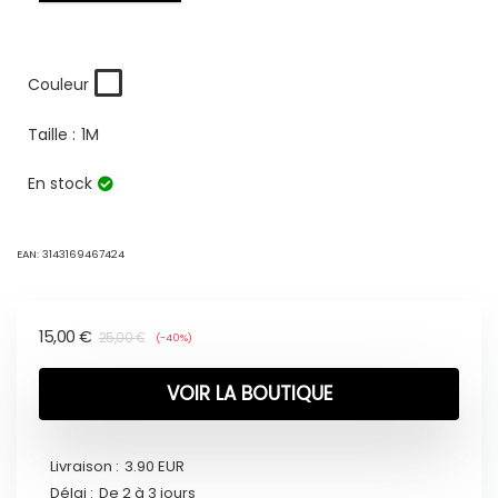
Couleur
Taille :
1M
En stock
EAN:
3143169467424
15,00
€
25,00
€
(-40%)
VOIR LA BOUTIQUE
Livraison :
3.90 EUR
Délai :
De 2 à 3 jours