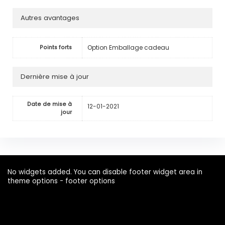
Autres avantages
Option Emballage cadeau
Points forts
Dernière mise à jour
Date de mise à
12-01-2021
jour
No widgets added. You can disable footer widget area in
theme options - footer options