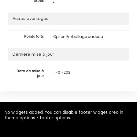
1
Stock
Autres avantages
Option Emballage cadeau
Points forts
Dernière mise à jour
Date de mise à
11-01-2021
jour
No widgets added. You can disable footer widget area in
theme options - footer options