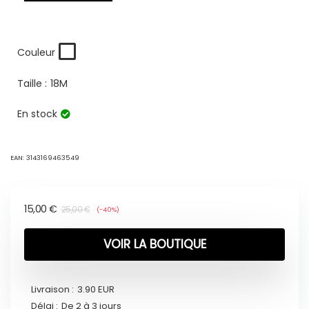
Couleur
Taille :
18M
En stock
EAN:
3143169463549
15,00
€
25,00
€
(-40%)
VOIR LA BOUTIQUE
Livraison :
3.90 EUR
Délai :
De 2 à 3 jours