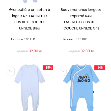
Grenouillère en coton à
Body manches longues
logo KARL LAGERFELD
imprimé KARL
KIDS BEBE COUCHE
LAGERFELD KIDS BEBE
UNISEXE Bleu
COUCHE UNISEXE Gris
Livraison
3.90 EUR
Livraison
3.90 EUR
32,00
€
32,00
€
49,00
€
49,00
€
- 35%
- 34%