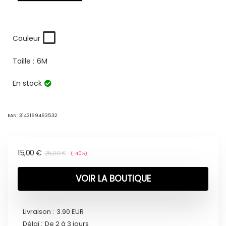
Couleur
Taille :
6M
En stock
EAN:
3143169463532
15,00
€
25,00
€
(-40%)
VOIR LA BOUTIQUE
Livraison :
3.90 EUR
Délai :
De 2 à 3 jours