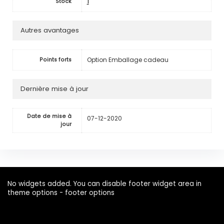
1
Stock
Autres avantages
Option Emballage cadeau
Points forts
Dernière mise à jour
Date de mise à
07-12-2020
jour
No widgets added. You can disable footer widget area in
theme options - footer options