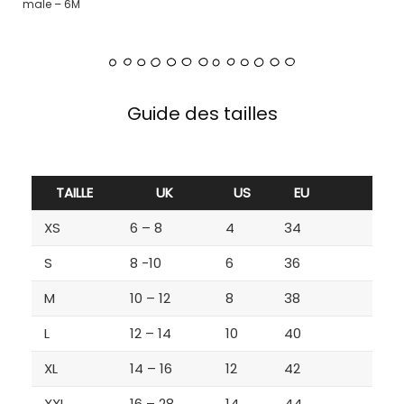
male – 6M
Guide des tailles
TAILLE
UK
US
EU
XS
6 – 8
4
34
S
8 -10
6
36
M
10 – 12
8
38
L
12 – 14
10
40
XL
14 – 16
12
42
XXL
16 – 28
14
44