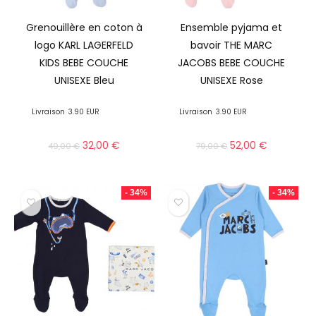
Grenouillère en coton à
Ensemble pyjama et
logo KARL LAGERFELD
bavoir THE MARC
KIDS BEBE COUCHE
JACOBS BEBE COUCHE
UNISEXE Bleu
UNISEXE Rose
Livraison
3.90 EUR
Livraison
3.90 EUR
32,00
€
52,00
€
49,00
€
79,00
€
- 34%
- 34%