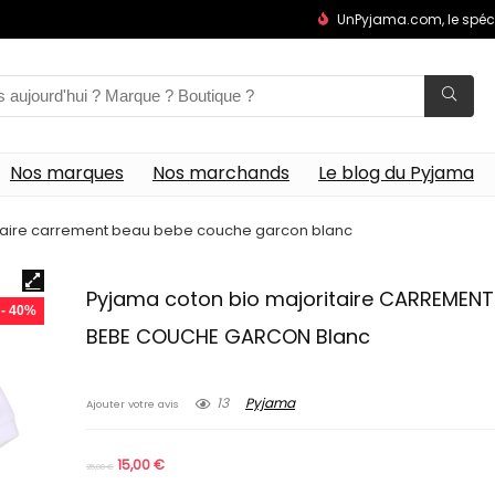
UnPyjama.com, le spéc
Nos marques
Nos marchands
Le blog du Pyjama
taire carrement beau bebe couche garcon blanc
Pyjama coton bio majoritaire CARREMENT
- 40%
BEBE COUCHE GARCON Blanc
13
Pyjama
Ajouter votre avis
15,00
€
25,00
€