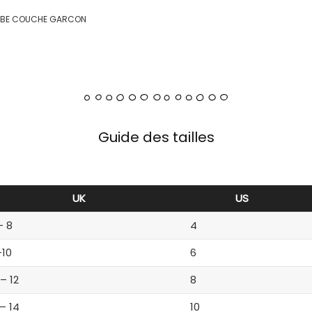
 BEBE COUCHE GARCON
Guide des tailles
UK
US
– 8
4
-10
6
 – 12
8
 – 14
10