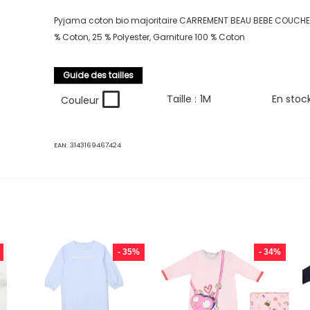
Pyjama coton bio majoritaire CARREMENT BEAU BEBE COUCH
% Coton, 25 % Polyester, Garniture 100 % Coton
Guide des tailles
Taille :
1M
En stoc
Couleur
EAN:
3143169467424
- 35%
- 34%