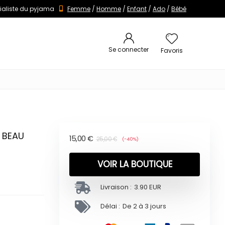
ialiste du pyjama
Femme
/
Homme
/
Enfant
/
Ado
/
Bébé
Se connecter
Favoris
 BEAU
15,00
€
25,00
€
(-40%)
VOIR LA BOUTIQUE
Livraison :
3.90 EUR
Délai :
De 2 à 3 jours