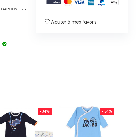
E GARCON – 75
Ajouter à mes favoris
k
- 34%
- 34%