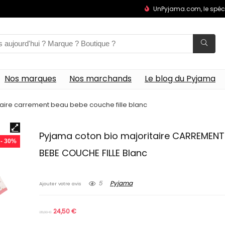
UnPyjama.com, le spéc
Nos marques
Nos marchands
Le blog du Pyjama
aire carrement beau bebe couche fille blanc
Pyjama coton bio majoritaire CARREMENT
- 30%
BEBE COUCHE FILLE Blanc
5
Pyjama
Ajouter votre avis
24,50
€
35,00
€