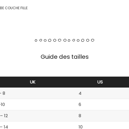
BE COUCHE FILLE
Guide des tailles
UK
US
– 8
4
-10
6
 – 12
8
 – 14
10