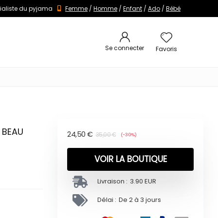
ialiste du pyjama
Femme
/
Homme
/
Enfant
/
Ado
/
Bébé
Se connecter
Favoris
 BEAU
24,50
€
35,00
€
(-30%)
VOIR LA BOUTIQUE
Livraison :
3.90 EUR
Délai :
De 2 à 3 jours