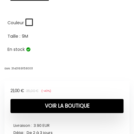
Couleur
Taille :
9M
En stock
EAN:
3143169158001
21,00
€
35,00
€
(-40%)
VOIR LA BOUTIQUE
Livraison :
3.90 EUR
Délai :
De 2 à 3 jours