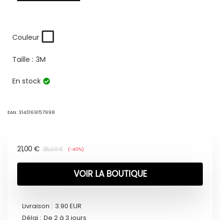
Couleur
Taille :
3M
En stock
EAN:
3143169157998
21,00
€
35,00
€
(-40%)
VOIR LA BOUTIQUE
Livraison :
3.90 EUR
Délai :
De 2 à 3 jours