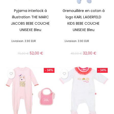
Pyjama interlock à
Grenouillère en coton à
illustration THE MARC
logo KARL LAGERFELD
JACOBS BEBE COUCHE
KIDS BEBE COUCHE
UNISEXE Bleu
UNISEXE Bleu
Livraison
3.90 EUR
Livraison
3.90 EUR
52,00
€
32,00
€
79,00
€
49,00
€
- 34%
- 34%