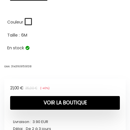
Couleur
Taille :
6M
En stock
EAN:
3143169159138
21,00
€
35,00
€
(-40%)
VOIR LA BOUTIQUE
Livraison :
3.90 EUR
Délai :
De 2 à 3 jours