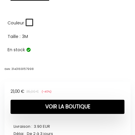
Couleur
Taille :
3M
En stock
EAN:
3143169157998
21,00
€
35,00
€
(-40%)
VOIR LA BOUTIQUE
Livraison :
3.90 EUR
Délai :
De 2 à 3 jours