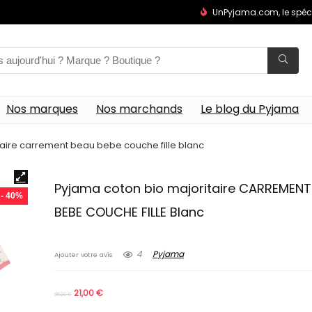
UnPyjama.com, le spéc
Nos marques
Nos marchands
Le blog du Pyjama
aire carrement beau bebe couche fille blanc
Pyjama coton bio majoritaire CARREMENT
- 40%
BEBE COUCHE FILLE Blanc
4
Pyjama
Ajouter votre avis
21,00
€
35,00
€