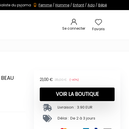
ialiste du pyjama
Femme
/
Homme
/
Enfant
/
Ado
/
Bébé
Se connecter
Favoris
 BEAU
21,00
€
35,00
€
(-40%)
VOIR LA BOUTIQUE
Livraison :
3.90 EUR
Délai :
De 2 à 3 jours