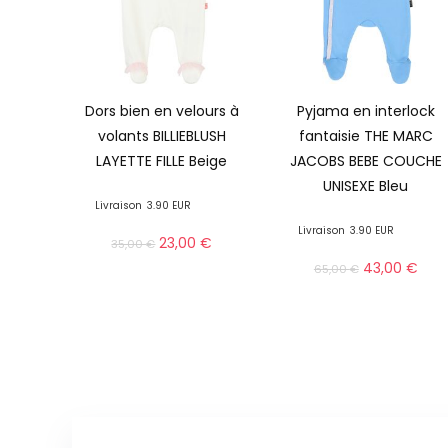
Dors bien en velours à
Pyjama en interlock
volants BILLIEBLUSH
fantaisie THE MARC
LAYETTE FILLE Beige
JACOBS BEBE COUCHE
UNISEXE Bleu
Livraison
3.90 EUR
Livraison
3.90 EUR
23,00
€
35,00
€
43,00
€
65,00
€