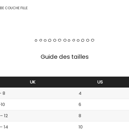
BE COUCHE FILLE
Guide des tailles
UK
US
– 8
4
-10
6
 – 12
8
 – 14
10