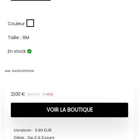
Couleur
Taille :
6M
En stock
EAN:
3143169159138
21,00
€
35,00
€
(-40%)
VOIR LA BOUTIQUE
Livraison :
3.90 EUR
Délai :
De 2 à 3 jours