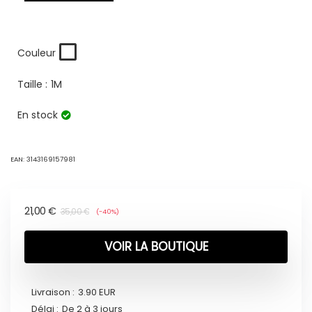
Couleur
Taille :
1M
En stock
EAN:
3143169157981
21,00
€
35,00
€
(-40%)
VOIR LA BOUTIQUE
Livraison :
3.90 EUR
Délai :
De 2 à 3 jours