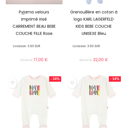
Pyjama velours
Grenouillère en coton à
imprimé irisé
logo KARL LAGERFELD
CARREMENT BEAU BEBE
KIDS BEBE COUCHE
COUCHE FILLE Rose
UNISEXE Bleu
Livraison
3.90 EUR
Livraison
3.90 EUR
17,00
€
32,00
€
25,00
€
49,00
€
- 34%
- 34%