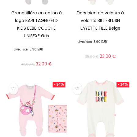
Grenouillère en coton à
Dors bien en velours à
logo KARL LAGERFELD
volants BILLIEBLUSH
KIDS BEBE COUCHE
LAYETTE FILLE Beige
UNISEXE Gris
Livraison
3.90 EUR
Livraison
3.90 EUR
23,00
€
35,00
€
32,00
€
49,00
€
- 34%
- 34%