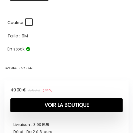
Couleur
Taille :
9M
En stock
EAN:
3143167756742
49,00
€
75,00
€
(-35%)
VOIR LA BOUTIQUE
Livraison :
3.90 EUR
Délai :
De 2 à 3 jours