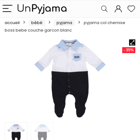
accueil
bébé
pyjama
pyjama col chemise
boss bebe couche garcon blanc
- 35%