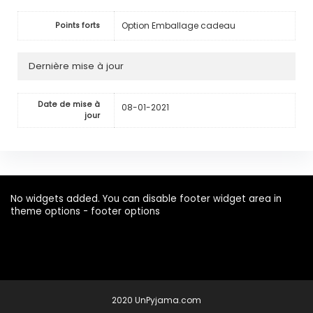
Option Emballage cadeau
Points forts
Dernière mise à jour
Date de mise à
08-01-2021
jour
No widgets added. You can disable footer widget area in
theme options - footer options
2020 UnPyjama.com