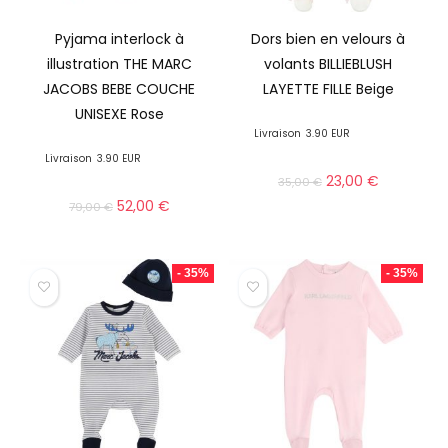
Pyjama interlock à
Dors bien en velours à
illustration THE MARC
volants BILLIEBLUSH
JACOBS BEBE COUCHE
LAYETTE FILLE Beige
UNISEXE Rose
Livraison
3.90 EUR
Livraison
3.90 EUR
23,00
€
35,00
€
52,00
€
79,00
€
- 35%
- 35%