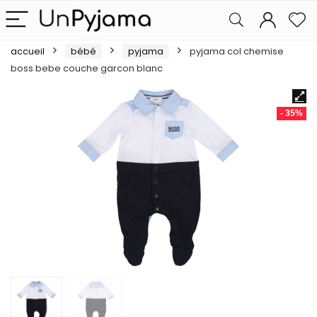
accueil
bébé
pyjama
pyjama col chemise
boss bebe couche garcon blanc
- 35%