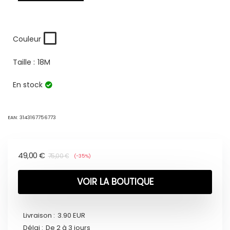
Couleur
Taille :
18M
En stock
EAN:
3143167756773
49,00
€
75,00
€
(-35%)
VOIR LA BOUTIQUE
Livraison :
3.90 EUR
Délai :
De 2 à 3 jours