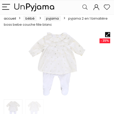
accueil
bébé
pyjama
pyjama 2 en 1 bimatière
boss bebe couche fille blanc
- 35%