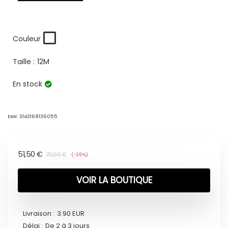
Couleur
Taille :
12M
En stock
EAN:
3143168136055
51,50
€
79,00
€
(-35%)
VOIR LA BOUTIQUE
Livraison :
3.90 EUR
Délai :
De 2 à 3 jours