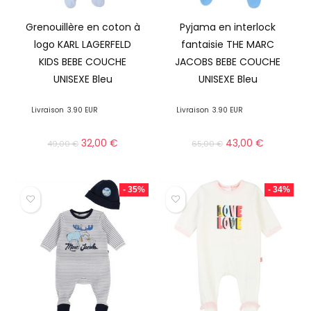
Grenouillère en coton à
Pyjama en interlock
logo KARL LAGERFELD
fantaisie THE MARC
KIDS BEBE COUCHE
JACOBS BEBE COUCHE
UNISEXE Bleu
UNISEXE Bleu
Livraison
3.90 EUR
Livraison
3.90 EUR
32,00
€
43,00
€
49,00
€
65,00
€
- 35%
- 34%