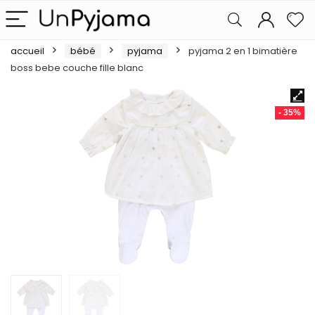
accueil
bébé
pyjama
pyjama 2 en 1 bimatière
boss bebe couche fille blanc
- 35%