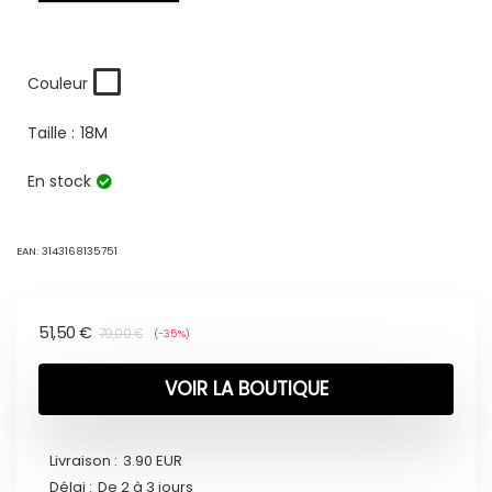
Couleur
Taille :
18M
En stock
EAN:
3143168135751
51,50
€
79,00
€
(-35%)
VOIR LA BOUTIQUE
Livraison :
3.90 EUR
Délai :
De 2 à 3 jours