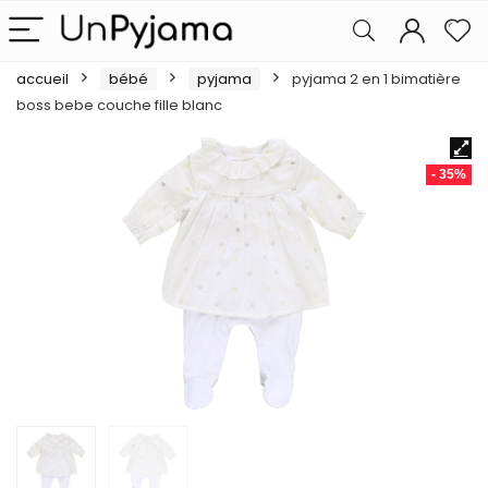
accueil
bébé
pyjama
pyjama 2 en 1 bimatière
boss bebe couche fille blanc
- 35%