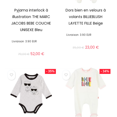
Pyjama interlock à
Dors bien en velours à
illustration THE MARC
volants BILLIEBLUSH
JACOBS BEBE COUCHE
LAYETTE FILLE Beige
UNISEXE Bleu
Livraison
3.90 EUR
Livraison
3.90 EUR
23,00
€
35,00
€
52,00
€
79,00
€
- 35%
- 34%