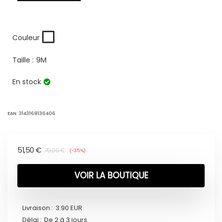
Couleur
Taille :
9M
En stock
EAN:
3143168136406
51,50
€
79,00
€
(-35%)
VOIR LA BOUTIQUE
Livraison :
3.90 EUR
Délai :
De 2 à 3 jours