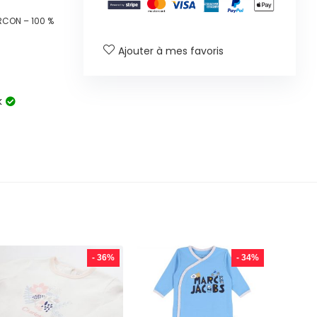
RCON – 100 %
Ajouter à mes favoris
k
- 36%
- 34%