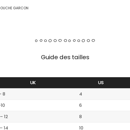
E COUCHE GARCON
Guide des tailles
UK
US
– 8
4
-10
6
 – 12
8
 – 14
10