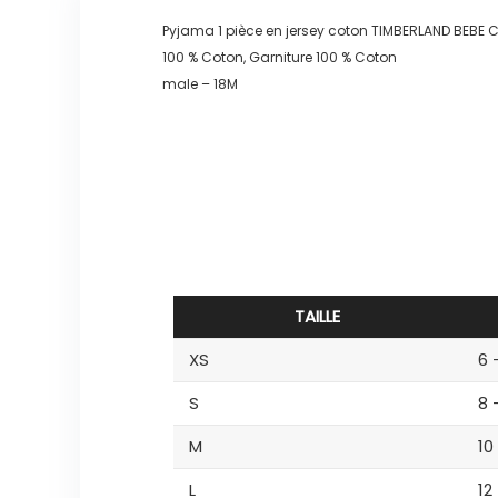
Pyjama 1 pièce en jersey coton TIMBERLAND BEB
100 % Coton, Garniture 100 % Coton
male – 18M
TAILLE
XS
6 
S
8 
M
10
L
12