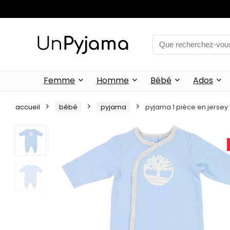
Femme
Homme
Bébé
Ados
accueil
bébé
pyjama
pyjama 1 pièce en jerse