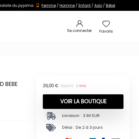
ialiste du pyjama
Femme
/
Homme
/
Enfant
/
Ado
/
Bébé
Se connecter
Favoris
ND BEBE
26,00
€
39,00
€
(-33%)
VOIR LA BOUTIQUE
Livraison :
3.90 EUR
Délai :
De 2 à 3 jours