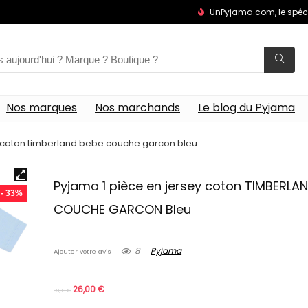
UnPyjama.com, le spéc
Nos marques
Nos marchands
Le blog du Pyjama
y coton timberland bebe couche garcon bleu
Pyjama 1 pièce en jersey coton TIMBERLA
- 33%
COUCHE GARCON Bleu
8
Pyjama
Ajouter votre avis
26,00
€
39,00
€