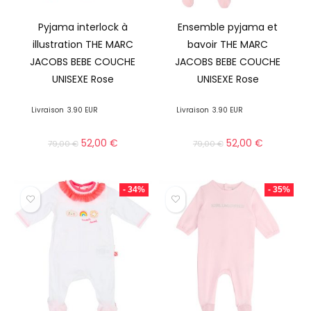
Pyjama interlock à
Ensemble pyjama et
illustration THE MARC
bavoir THE MARC
JACOBS BEBE COUCHE
JACOBS BEBE COUCHE
UNISEXE Rose
UNISEXE Rose
Livraison
3.90 EUR
Livraison
3.90 EUR
52,00
€
52,00
€
79,00
€
79,00
€
- 34%
- 35%