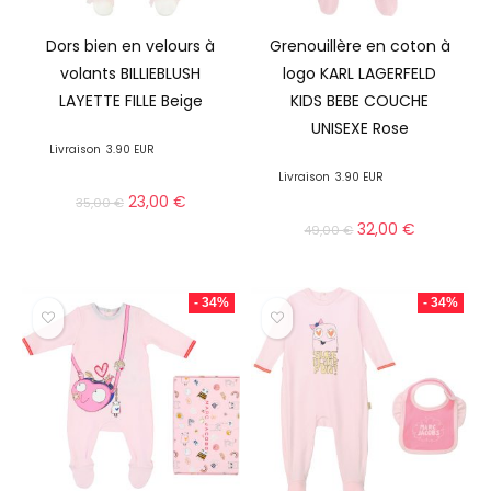
Dors bien en velours à
Grenouillère en coton à
volants BILLIEBLUSH
logo KARL LAGERFELD
LAYETTE FILLE Beige
KIDS BEBE COUCHE
UNISEXE Rose
Livraison
3.90 EUR
Livraison
3.90 EUR
23,00
€
35,00
€
32,00
€
49,00
€
- 34%
- 34%