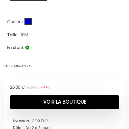
Couleur
Taille :
18M
En stock
EAN:
3143167574056
26,00
€
39,00
€
(-33%)
VOIR LA BOUTIQUE
Livraison :
3.90 EUR
Délai :
De 2 à 3 jours