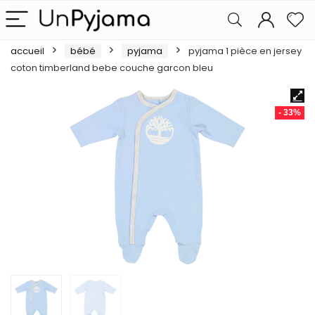
accueil
bébé
pyjama
pyjama 1 pièce en jersey
coton timberland bebe couche garcon bleu
- 33%