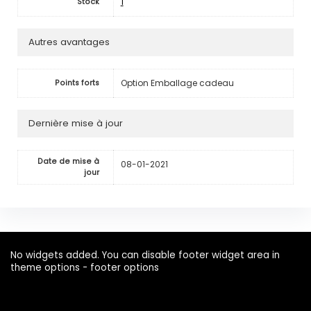
1
Stock
Autres avantages
Option Emballage cadeau
Points forts
Dernière mise à jour
Date de mise à
08-01-2021
jour
No widgets added. You can disable footer widget area in
theme options - footer options