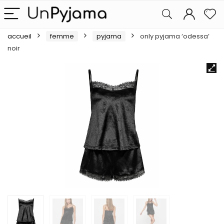
accueil
femme
pyjama
only pyjama ‘odessa’
noir