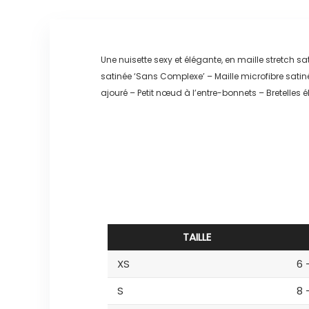
Une nuisette sexy et élégante, en maille stretch s
satinée ‘Sans Complexe’ – Maille microfibre satiné
ajouré – Petit nœud à l’entre-bonnets – Bretelles
TAILLE
XS
6 
S
8 