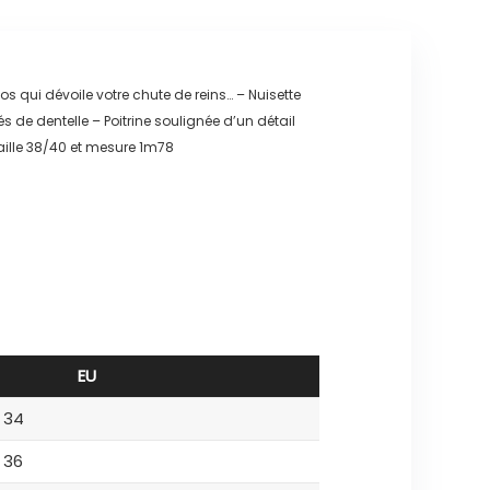
s qui dévoile votre chute de reins… – Nuisette
 de dentelle – Poitrine soulignée d’un détail
aille 38/40 et mesure 1m78
EU
34
36