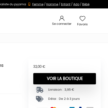
ialiste du pyjama
Femme
/
Homme
/
Enfant
/
Ado
/
Bébé
Se connecter
Favoris
ns
32,00
€
VOIR LA BOUTIQUE
Livraison :
3,95 €
Délai :
De 2 à 3 jours