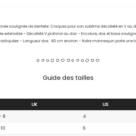
atinée soulignée de dentelle. Craquez pour son sublime décolleté en V au do
e extensible – Décolleté V profond au dos – Encolure, dos et base soulignés
 élastiquées – Longueur dos : 83 cm environ – Notre mannequin porte une t
Guide des tailles
UK
US
– 8
4
-10
6