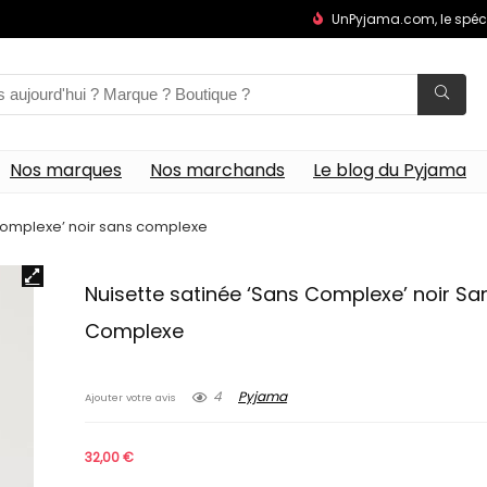
UnPyjama.com, le spéc
Nos marques
Nos marchands
Le blog du Pyjama
 complexe’ noir sans complexe
Nuisette satinée ‘Sans Complexe’ noir Sa
Complexe
4
Pyjama
Ajouter votre avis
32,00
€