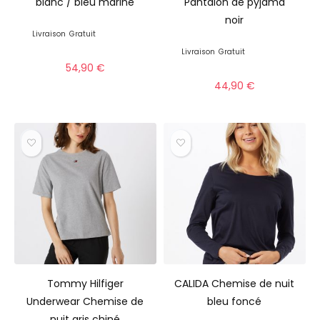
blanc / bleu marine
Pantalon de pyjama
noir
Livraison
Gratuit
Livraison
Gratuit
54,90
€
44,90
€
Tommy Hilfiger
CALIDA Chemise de nuit
Underwear Chemise de
bleu foncé
nuit gris chiné