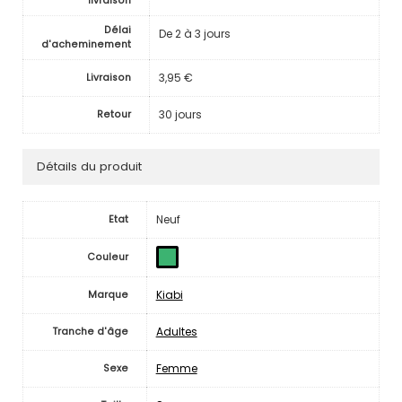
livraison
Délai
De 2 à 3 jours
d'acheminement
3,95 €
Livraison
30 jours
Retour
Détails du produit
Neuf
Etat
Couleur
Kiabi
Marque
Adultes
Tranche d'âge
Femme
Sexe