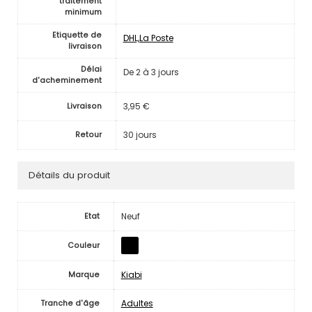
traitement
minimum
Etiquette de
DHL,La Poste
livraison
Délai
De 2 à 3 jours
d'acheminement
3,95 €
Livraison
30 jours
Retour
Détails du produit
Neuf
Etat
Couleur
Kiabi
Marque
Adultes
Tranche d'âge