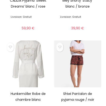
CALIDA Pyjama ‘Sweet
Mey Shorty ‘Stacy’
Dreams’ blanc / rose
blanc / bronze
Livraison
Gratuit
Livraison
Gratuit
59,90
€
39,90
€
Hunkemöller Robe de
Shiwi Pantalon de
chambre blanc
pyjama rouge / noir