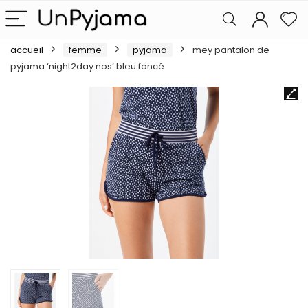
accueil
femme
pyjama
mey pantalon de
pyjama ‘night2day nos’ bleu foncé