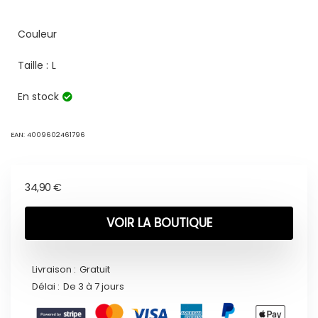
Couleur
Taille :
L
En stock
EAN:
4009602461796
34,90
€
VOIR LA BOUTIQUE
Livraison :
Gratuit
Délai :
De 3 à 7 jours