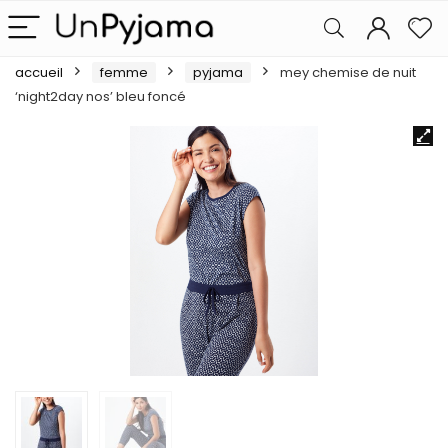
accueil
femme
pyjama
mey chemise de nuit
‘night2day nos’ bleu foncé