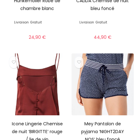
Hunkemöller Robe de
CALIDA Chemise de nuit
chambre blanc
bleu foncé
Livraison
Gratuit
Livraison
Gratuit
24,90
€
44,90
€
Icone Lingerie Chemise
Mey Pantalon de
de nuit ‘BIRGITTE’ rouge
pyjama ‘NIGHT2DAY
/ lie de vin
NOS’ bleu foncé