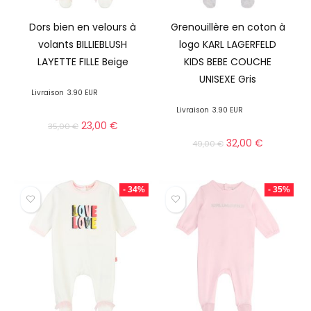
Dors bien en velours à
Grenouillère en coton à
volants BILLIEBLUSH
logo KARL LAGERFELD
LAYETTE FILLE Beige
KIDS BEBE COUCHE
UNISEXE Gris
Livraison
3.90 EUR
Livraison
3.90 EUR
23,00
€
35,00
€
32,00
€
49,00
€
- 34%
- 35%