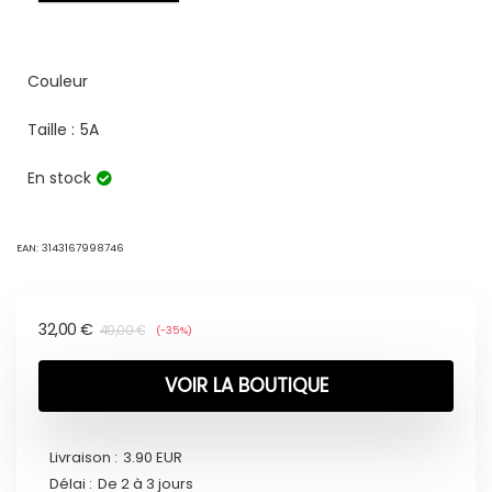
Couleur
Taille :
5A
En stock
EAN:
3143167998746
32,00
€
49,00
€
(-35%)
VOIR LA BOUTIQUE
Livraison :
3.90 EUR
Délai :
De 2 à 3 jours