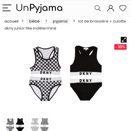
accueil
bébé
pyjama
lot de brassière + culotte
dkny junior fille indéterminé
- 35%