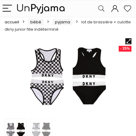
accueil
bébé
pyjama
lot de brassière + culotte
dkny junior fille indéterminé
- 35%