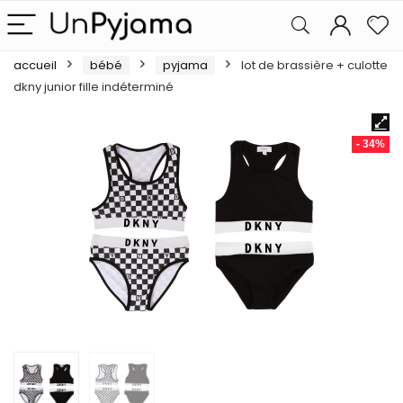
accueil
bébé
pyjama
lot de brassière + culotte
dkny junior fille indéterminé
- 34%