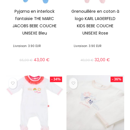
Pyjama en interlock
Grenouillère en coton à
fantaisie THE MARC
logo KARL LAGERFELD
JACOBS BEBE COUCHE
KIDS BEBE COUCHE
UNISEXE Bleu
UNISEXE Rose
Livraison
3.90 EUR
Livraison
3.90 EUR
43,00
€
32,00
€
65,00
€
49,00
€
- 34%
- 36%