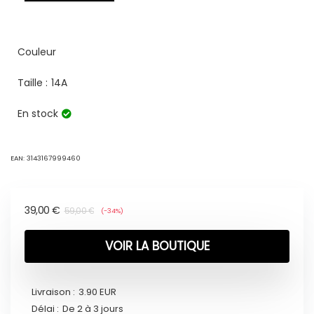
Couleur
Taille :
14A
En stock
EAN:
3143167999460
39,00
€
59,00
€
(-34%)
VOIR LA BOUTIQUE
Livraison :
3.90 EUR
Délai :
De 2 à 3 jours