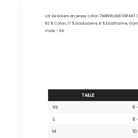
Lot de boxers en jersey coton TIMBERLAND ENFAN
92 % Coton, 17 % Elastodiene, 8 % Elasthanne, Garn
male – 6A
TAILLE
XS
6 
S
8 
M
10