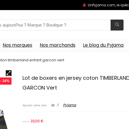
UnPyjama.com, le spéc
Nos marques
Nos marchands
Le blog du Pyjama
oton timberland enfant garcon vert
Lot de boxers en jersey coton TIMBERLAN
- 34%
GARCON Vert
11
Pyjama
Ajouter votre avis
23,00
€
35,00
€