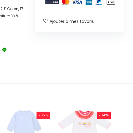
2 % Coton, 17
niture 33 %
Ajouter à mes favoris
k
- 35%
- 34%