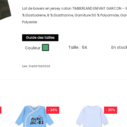
Lot de boxers en jersey coton TIMBERLAND ENFANT GARCON – 9
% Elastodiene, 8 % Elasthanne, Garniture 50 % Polyamide, Gar
Polyester
Guide des tailles
Taille :
6A
En stoc
Couleur
EAN:
3143167963539
- 34%
- 35%