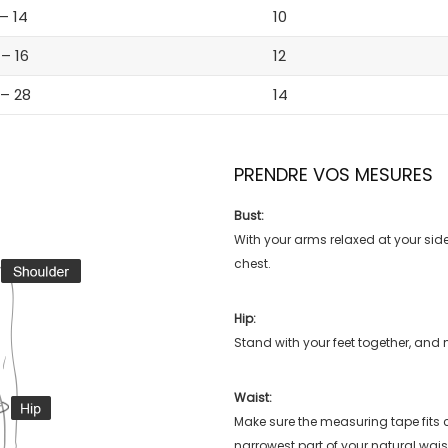
 – 14
10
 – 16
12
 – 28
14
PRENDRE VOS MESURES
Bust:
With your arms relaxed at your side
chest.
Hip:
Stand with your feet together, and 
Waist:
Make sure the measuring tape fits
narrowest part of your natural wais