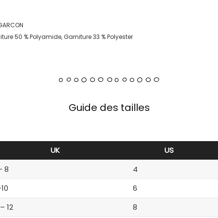
T GARCON
iture 50 % Polyamide, Garniture 33 % Polyester
Guide des tailles
UK
US
– 8
4
-10
6
 – 12
8