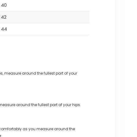
40
42
44
s, measure around the fullest part of your
measure around the fullest part of your hips.
 comfortably as you measure around the
t.