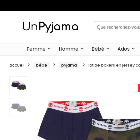
Femme
Homme
Bébé
Ados
accueil
bébé
pyjama
lot de boxers en jersey c