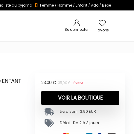
ialiste du pyjama
Femme
/
Homme
/
Enfant
/
Ado
/
Bébé
Se connecter
Favoris
D ENFANT
23,00
€
35,00
€
(-34%)
VOIR LA BOUTIQUE
Livraison :
3.90 EUR
Délai :
De 2 à 3 jours