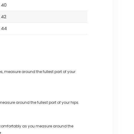
40
42
44
s, measure around the fullest part of your
measure around the fullest part of your hips.
 comfortably as you measure around the
t.