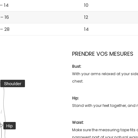
 – 14
10
 – 16
12
 – 28
14
PRENDRE VOS MESURES
Bust:
With your arms relaxed at your side
chest.
Hip:
Stand with your feet together, and 
Waist:
Make sure the measuring tape fits
narrowest part of your natural wais