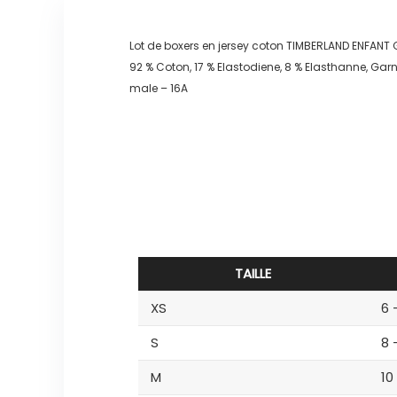
Lot de boxers en jersey coton TIMBERLAND ENFAN
92 % Coton, 17 % Elastodiene, 8 % Elasthanne, Garn
male – 16A
TAILLE
XS
6 
S
8 
M
10