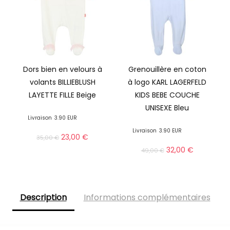
Dors bien en velours à
Grenouillère en coton
volants BILLIEBLUSH
à logo KARL LAGERFELD
LAYETTE FILLE Beige
KIDS BEBE COUCHE
UNISEXE Bleu
Livraison
3.90 EUR
Livraison
3.90 EUR
23,00
€
35,00
€
32,00
€
49,00
€
Description
Informations complémentaires