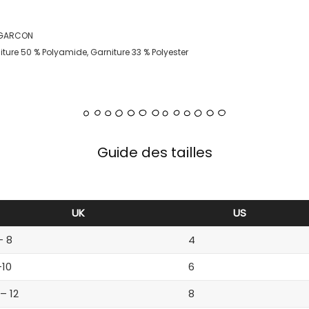
T GARCON
iture 50 % Polyamide, Garniture 33 % Polyester
Guide des tailles
UK
US
– 8
4
-10
6
 – 12
8