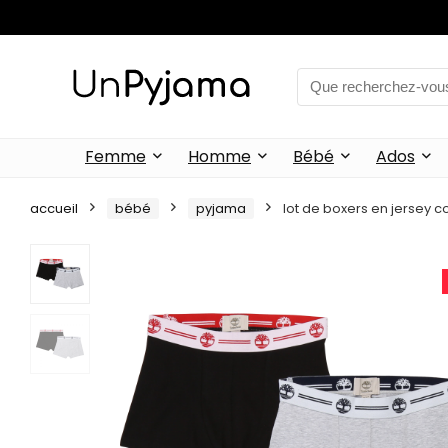
Femme
Homme
Bébé
Ados
accueil
bébé
pyjama
lot de boxers en jersey c