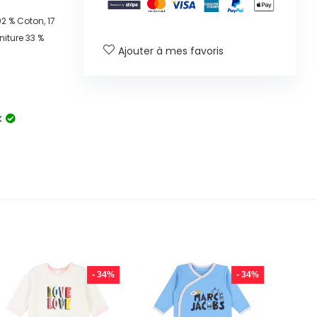
2 % Coton, 17
niture 33 %
Ajouter à mes favoris
k
- 34%
- 34%