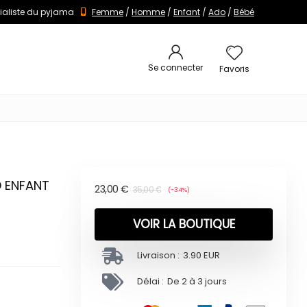
ialiste du pyjama
Femme
/
Homme
/
Enfant
/
Ado
/
Bébé
Se connecter
Favoris
D ENFANT
23,00
€
35,00
€
(-34%)
VOIR LA BOUTIQUE
Livraison :
3.90 EUR
Délai :
De 2 à 3 jours