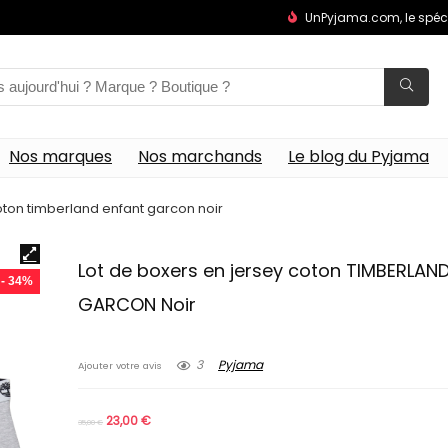
UnPyjama.com, le spéc
Nos marques
Nos marchands
Le blog du Pyjama
oton timberland enfant garcon noir
Lot de boxers en jersey coton TIMBERLAN
- 34%
GARCON Noir
3
Pyjama
Ajouter votre avis
23,00
€
35,00
€