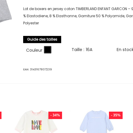
Lot de boxers en jersey coton TIMBERLAND ENFANT GARCON – 9
% Elastodiene, 8 % Elasthanne, Garniture 50 % Polyamide, Gar
Polyester
Guide des tailles
Taille :
16A
En stoc
Couleur
EAN:
3143167807239
- 34%
- 35%