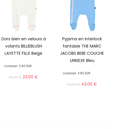
Dors bien en velours à
Pyjama en interlock
volants BILLIEBLUSH
fantaisie THE MARC
LAYETTE FILLE Beige
JACOBS BEBE COUCHE
UNISEXE Bleu
Livraison
3.90 EUR
Livraison
3.90 EUR
23,00
€
35,00
€
43,00
€
65,00
€