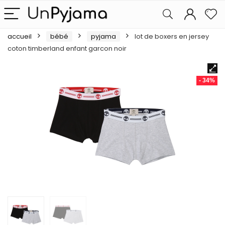
accueil
bébé
pyjama
lot de boxers en jersey
coton timberland enfant garcon noir
- 34%