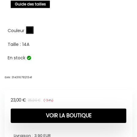
Guide des tailles
Couleur
Taille :
14A
En stock
EAN:
3143167821341
23,00
€
35,00
€
(-34%)
VOIR LA BOUTIQUE
Livraison :
3.90 EUR