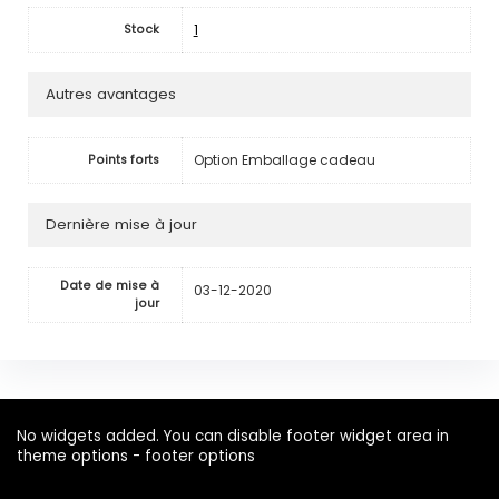
1
Stock
Autres avantages
Option Emballage cadeau
Points forts
Dernière mise à jour
Date de mise à
03-12-2020
jour
No widgets added. You can disable footer widget area in
theme options - footer options