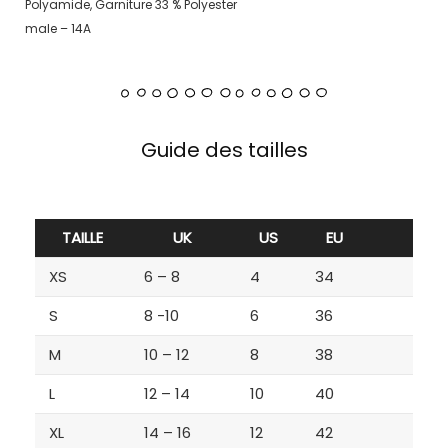
Polyamide, Garniture 33 % Polyester
male – 14A
Guide des tailles
TAILLE
UK
US
EU
XS
6 – 8
4
34
S
8 -10
6
36
M
10 – 12
8
38
L
12 – 14
10
40
XL
14 – 16
12
42