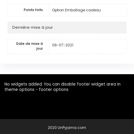
Option Emballage cadeau
Points forts
Dernière mise à jour
Date de mise à
06-07-2021
jour
No widgets added. You can disable footer widget area in
theme options - footer options
2020 UnPyjama.com