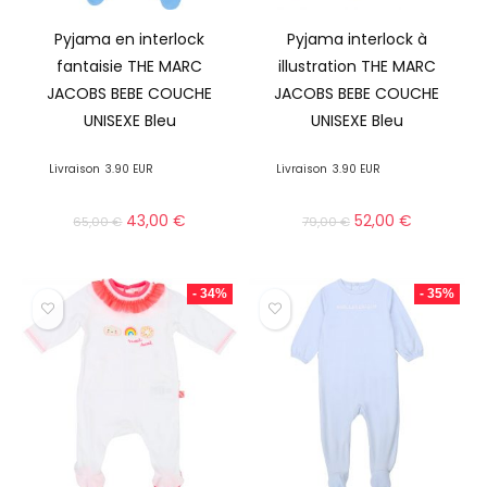
Pyjama en interlock
Pyjama interlock à
fantaisie THE MARC
illustration THE MARC
JACOBS BEBE COUCHE
JACOBS BEBE COUCHE
UNISEXE Bleu
UNISEXE Bleu
Livraison
3.90 EUR
Livraison
3.90 EUR
43,00
€
52,00
€
65,00
€
79,00
€
- 34%
- 35%