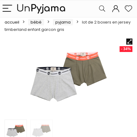
accueil
bébé
pyjama
lot de 2 boxers en jersey
timberland enfant garcon gris
- 34%