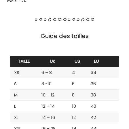
male – 12A
Guide des tailles
TAILLE
UK
US
EU
XS
6 – 8
4
34
S
8 -10
6
36
M
10 – 12
8
38
L
12 – 14
10
40
XL
14 – 16
12
42
XXL
16 – 28
14
44