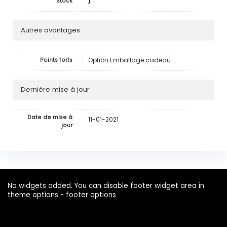
1
Stock
Autres avantages
Option Emballage cadeau
Points forts
Dernière mise à jour
Date de mise à
11-01-2021
jour
No widgets added. You can disable footer widget area in
theme options - footer options