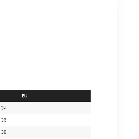
EU
34
36
38