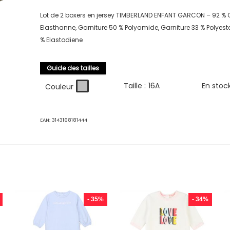
Lot de 2 boxers en jersey TIMBERLAND ENFANT GARCON – 92 % 
Elasthanne, Garniture 50 % Polyamide, Garniture 33 % Polyester
% Elastodiene
Guide des tailles
Taille :
16A
En stoc
Couleur
EAN:
3143168181444
- 35%
- 34%