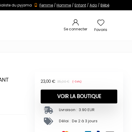
ialiste du pyjama
Femme
/
Homme
/
Enfant
/
Ado
/
Bébé
Se connecter
Favoris
FANT
23,00
€
35,00
€
(-34%)
VOIR LA BOUTIQUE
Livraison :
3.90 EUR
Délai :
De 2 à 3 jours