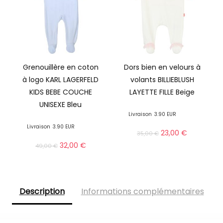
Grenouillère en coton
Dors bien en velours à
à logo KARL LAGERFELD
volants BILLIEBLUSH
KIDS BEBE COUCHE
LAYETTE FILLE Beige
UNISEXE Bleu
Livraison
3.90 EUR
Livraison
3.90 EUR
23,00
€
35,00
€
32,00
€
49,00
€
Description
Informations complémentaires