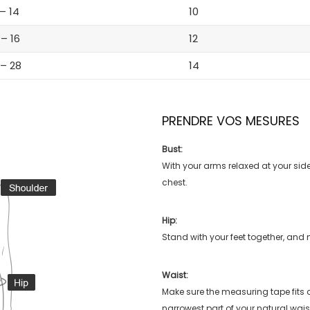
 – 14
10
 – 16
12
 – 28
14
PRENDRE VOS MESURES
Bust:
With your arms relaxed at your side
chest.
Hip:
Stand with your feet together, and 
Waist:
Make sure the measuring tape fits
narrowest part of your natural wais