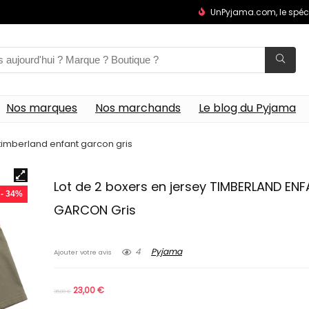
UnPyjama.com, le spéc
Nos marques
Nos marchands
Le blog du Pyjama
 timberland enfant garcon gris
Lot de 2 boxers en jersey TIMBERLAND EN
- 34%
GARCON Gris
4
Pyjama
Ajouter votre avis
23,00
€
35,00
€