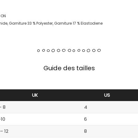
CON
de, Garniture 33 % Polyester, Garniture 17 % Elastodiene
Guide des tailles
UK
US
– 8
4
-10
6
 – 12
8