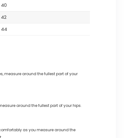
40
42
44
s, measure around the fullest part of your
measure around the fullest part of your hips.
 comfortably as you measure around the
t.