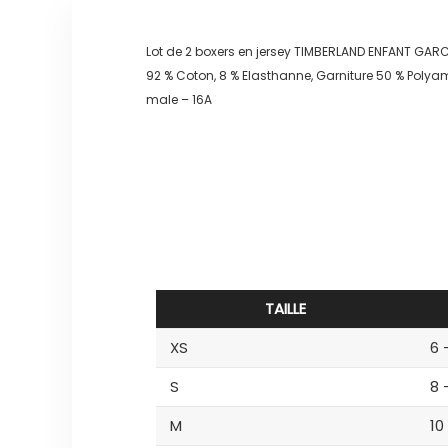
Lot de 2 boxers en jersey TIMBERLAND ENFANT GAR
92 % Coton, 8 % Elasthanne, Garniture 50 % Polyami
male – 16A
TAILLE
XS
6 
S
8 
M
10